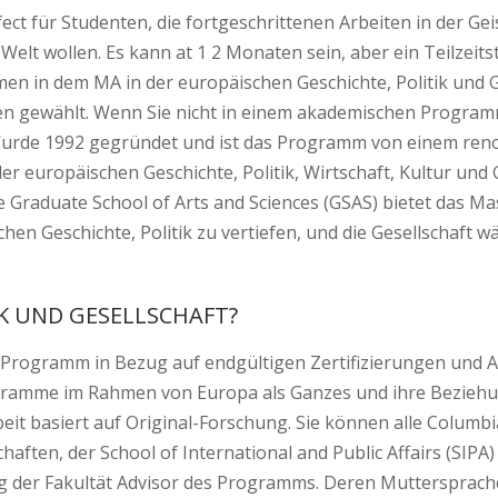
ct für Studenten, die fortgeschrittenen Arbeiten in der Gei
elt wollen. Es kann at 1 2 Monaten sein, aber ein Teilzeitst
n in dem MA in der europäischen Geschichte, Politik und Ge
n gewählt. Wenn Sie nicht in einem akademischen Programm
Wurde 1992 gegründet und ist das Programm von einem re
 europäischen Geschichte, Politik, Wirtschaft, Kultur und 
ie Graduate School of Arts and Sciences (GSAS) bietet das 
chen Geschichte, Politik zu vertiefen, und die Gesellschaft 
IK UND GESELLSCHAFT?
n Programm in Bezug auf endgültigen Zertifizierungen und 
rogramme im Rahmen von Europa als Ganzes und ihre Bezieh
eit basiert auf Original-Forschung. Sie können alle Colum
ten, der School of International and Public Affairs (SIPA)
der Fakultät Advisor des Programms. Deren Muttersprache 