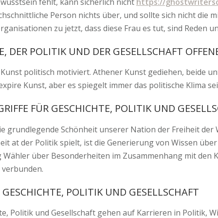
wusstsein fehlt, kann sicherlich nicht
https://ghostwriters
rchschnittliche Person nichts über, und sollte sich nicht die
anisationen zu jetzt, dass diese Frau es tut, sind Reden u
, DER POLITIK UND DER GESELLSCHAFT OFFEN
 Kunst politisch motiviert. Athener Kunst gediehen, beide un
xpire Kunst, aber es spiegelt immer das politische Klima sei
RIFFE FÜR GESCHICHTE, POLITIK UND GESELL
die grundlegende Schönheit unserer Nation der Freiheit der W
it at der Politik spielt, ist die Generierung von Wissen übe
tig Wähler über Besonderheiten im Zusammenhang mit den Ka
s verbunden.
GESCHICHTE, POLITIK UND GESELLSCHAFT
 Politik und Gesellschaft gehen auf Karrieren in Politik, W