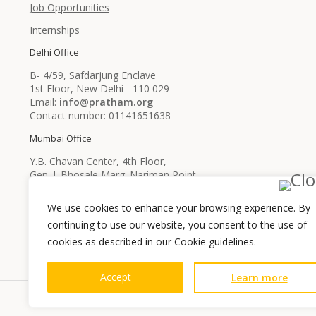
Job Opportunities
Internships
Delhi Office
B- 4/59, Safdarjung Enclave
1st Floor, New Delhi - 110 029
Email:
info@pratham.org
Contact number: 01141651638
Mumbai Office
Y.B. Chavan Center, 4th Floor,
Gen. J. Bhosale Marg. Nariman Point
Mumbai, Maharashtra - 400021
Email:
info@pratham.org
We use cookies to enhance your browsing experience. By
Contact number: 022 22819561
continuing to use our website, you consent to the use of
022 22819562
cookies as described in our Cookie guidelines.
Accept
Learn more