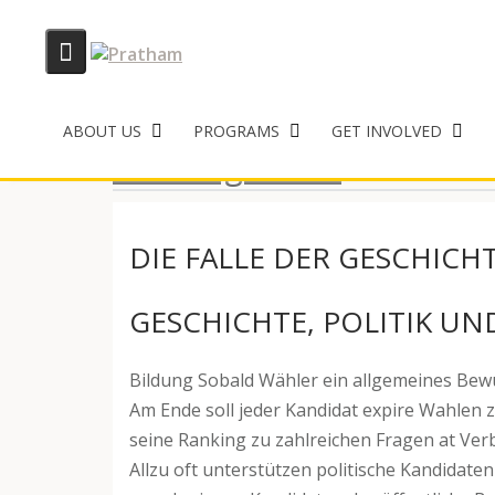
Skip
to
ABOUT US
PROGRAMS
GET INVOLVED
content
Uncategorized
DIE FALLE DER GESCHICH
GESCHICHTE, POLITIK UN
Bildung Sobald Wähler ein allgemeines Bewu
Am Ende soll jeder Kandidat expire Wahlen z
seine Ranking zu zahlreichen Fragen at Verb
Allzu oft unterstützen politische Kandida